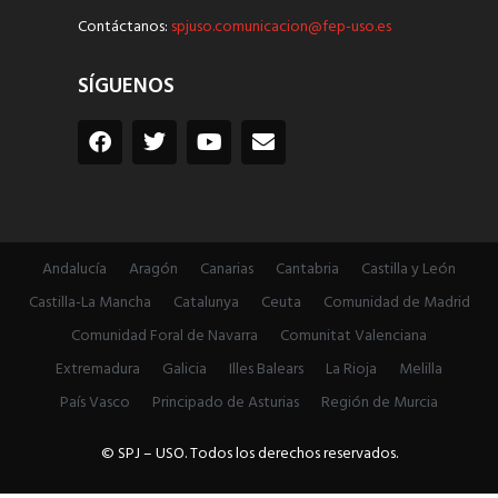
Contáctanos:
spjuso.comunicacion@fep-uso.es
SÍGUENOS
Andalucía
Aragón
Canarias
Cantabria
Castilla y León
Castilla-La Mancha
Catalunya
Ceuta
Comunidad de Madrid
Comunidad Foral de Navarra
Comunitat Valenciana
Extremadura
Galicia
Illes Balears
La Rioja
Melilla
País Vasco
Principado de Asturias
Región de Murcia
© SPJ – USO. Todos los derechos reservados.