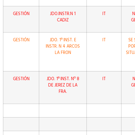
GESTIÓN
JDO.INSTR.N 1
IT
N
CADIZ
G
GESTIÓN
JDO. 1ª INST. E
IT
SE 
INSTR. N 4 ARCOS
POR
LA FRON
SITU
GESTIÓN
JDO. 1ª INST. Nº 8
IT
N
DE JEREZ DE LA
G
FRA.