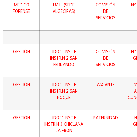
MEDICO
I.M.L. (SEDE
COMISIÓN
Nº
FORENSE
ALGECIRAS)
DE
SERVICIOS
GESTIÓN
JDO.1ª INST.E
COMISIÓN
Nº 
INSTR.N 2 SAN
DE
G
FERNANDO
SERVICIOS
GESTIÓN
JDO.1ª INST.E
VACANTE
N
INSTR.N 2 SAN
A
ROQUE
CON
GESTIÓN
JDO.1ª INST.E
PATERNIDAD
N
INSTR.N 3 CHICLANA
G
LA FRON