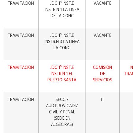
TRAMITACIÓN
JDO.1ª INST.E
VACANTE
INSTR.N 1 LA LINEA
DE LA CONC
TRAMITACIÓN
JDO.1ª INST.E
VACANTE
INSTR.N 3 LA LINEA
LA CONC
TRAMITACIÓN
JDO.1ª INST.E
COMISIÓN
N
INSTR.N 1 EL
DE
TRA
PUERTO SANTA
SERVICIOS
TRAMITACIÓN
SECC.7
IT
AUD.PROV.CADIZ
CIVIL Y PENAL
(SEDE EN
ALGECIRAS)