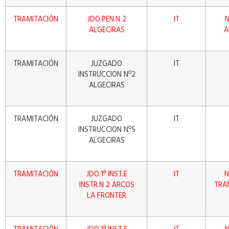
TRAMITACIÓN
JDO.PEN.N 2
IT
N
ALGECIRAS
A
TRAMITACIÓN
JUZGADO
IT
INSTRUCCION Nº2
ALGECIRAS
TRAMITACIÓN
JUZGADO
IT
INSTRUCCION Nº5
ALGECIRAS
TRAMITACIÓN
JDO.1ª INST.E
IT
N
INSTR.N 2 ARCOS
TRA
LA FRONTER