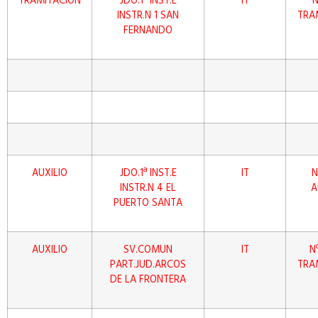
TRAMITACIÓN
JDO.1ª INST.E
IT
N
INSTR.N 1 SAN
TRA
FERNANDO
AUXILIO
JDO.1ª INST.E
IT
N
INSTR.N 4 EL
A
PUERTO SANTA
AUXILIO
SV.COMUN
IT
N
PART.JUD.ARCOS
TRA
DE LA FRONTERA