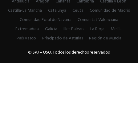
Andalucía
Aragón
Canarias
Cantabria
Castilla y León
Castilla-La Mancha
Catalunya
Ceuta
Comunidad de Madrid
Comunidad Foral de Navarra
Comunitat Valenciana
Extremadura
Galicia
Illes Balears
La Rioja
Melilla
País Vasco
Principado de Asturias
Región de Murcia
© SPJ – USO. Todos los derechos reservados.