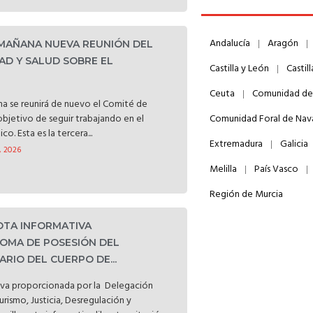
Andalucía
Aragón
 MAÑANA NUEVA REUNIÓN DEL
AD Y SALUD SOBRE EL
Castilla y León
Castil
Ceuta
Comunidad de
a se reunirá de nuevo el Comité de
objetivo de seguir trabajando en el
Comunidad Foral de Nav
o. Esta es la tercera...
Extremadura
Galicia
, 2026
Melilla
País Vasco
Región de Murcia
NOTA INFORMATIVA
OMA DE POSESIÓN DEL
RIO DEL CUERPO DE...
iva proporcionada por la Delegación
Turismo, Justicia, Desregulación y