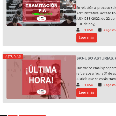
En relación al proceso se
Administrativa, acceso li
JUS/1288/2022, de 22 de 
BOE de hoy,...
SPJ-USO
4 agosto
Leer más
ASTURIAS
SPJ-USO ASTURIAS.
Tras varios emails por pa
refuerzos a fecha 31 de a
Justicia que se están trami
SPJ-USO
3 agosto
Leer más