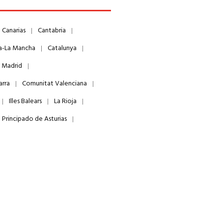
Canarias
Cantabria
la-La Mancha
Catalunya
 Madrid
arra
Comunitat Valenciana
Illes Balears
La Rioja
Principado de Asturias