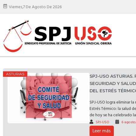
Viernes,
7 De Agosto De 2026
ASTURIAS
SPJ-USO ASTURIAS.
SEGURIDAD Y SALU
DEL ESTRÉS TÉRMIC
SPJ-USO logra eliminar l
Estrés Térmico: la salud d
de hoy se ha celebrado la 
SPJ-USO
6 agosto
Leer más