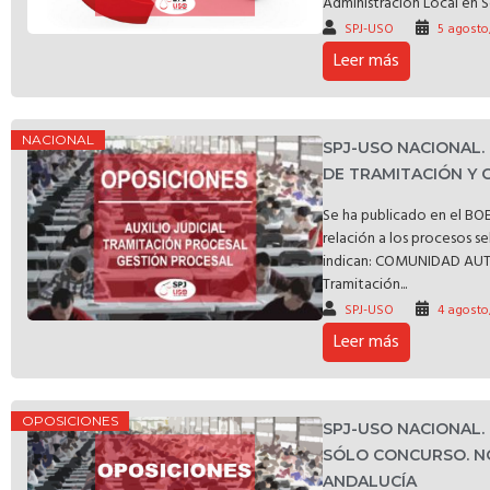
Administración Local en S
SPJ-USO
5 agosto
Leer más
NACIONAL
SPJ-USO NACIONAL.
DE TRAMITACIÓN Y 
Se ha publicado en el BOE
relación a los procesos s
indican: COMUNIDAD A
Tramitación...
SPJ-USO
4 agosto
Leer más
OPOSICIONES
SPJ-USO NACIONAL.
SÓLO CONCURSO. N
ANDALUCÍA