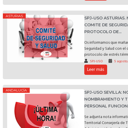
ASTURIAS
SPJ-USO ASTURIAS.
COMITE DE SEGURID
PROTOCOLO DE...
Os informamos que mañan
Seguridad y Salud con el 
protocolo de estrés térmic
SPJ-USO
5 agosto
Leer más
ANDALUCÍA
SPJ-USO SEVILLA: 
NOMBRAMIENTO Y T
PERSONAL FUNCIONA
Se adjunta nota informat
Territorial Consejería de 