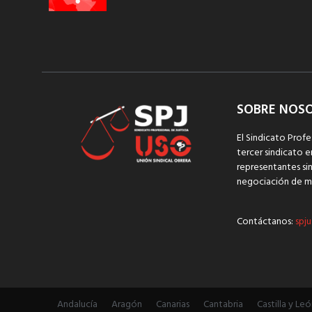
SOBRE NOS
El Sindicato Profe
tercer sindicato e
representantes sin
negociación de m
Contáctanos:
spju
Andalucía
Aragón
Canarias
Cantabria
Castilla y Leó