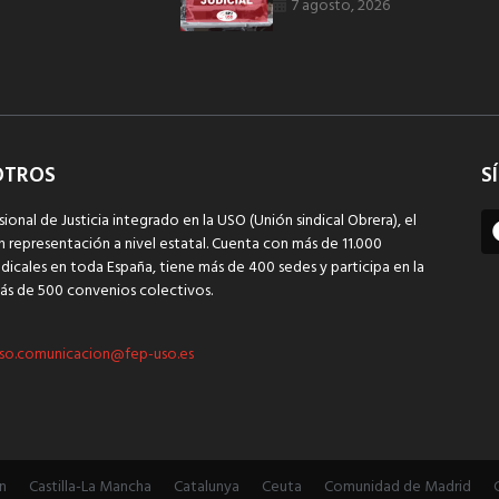
7 agosto, 2026
OTROS
S
sional de Justicia integrado en la USO (Unión sindical Obrera), el
n representación a nivel estatal. Cuenta con más de 11.000
dicales en toda España, tiene más de 400 sedes y participa en la
ás de 500 convenios colectivos.
so.comunicacion@fep-uso.es
n
Castilla-La Mancha
Catalunya
Ceuta
Comunidad de Madrid