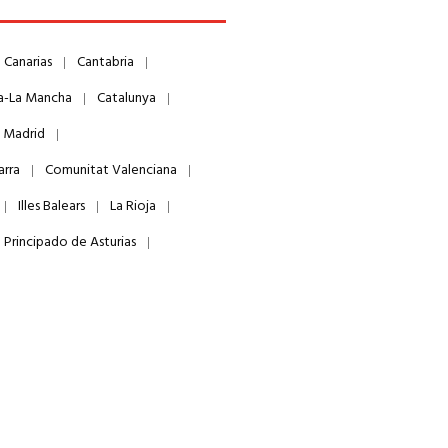
Canarias
Cantabria
la-La Mancha
Catalunya
 Madrid
arra
Comunitat Valenciana
Illes Balears
La Rioja
Principado de Asturias