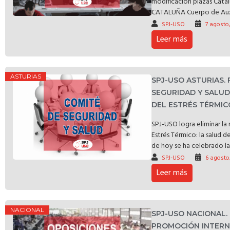
modificación plazas C
CATALUÑA Cuerpo de Auxili
SPJ-USO
7 agosto
Leer más
ASTURIAS
SPJ-USO ASTURIAS.
SEGURIDAD Y SALU
DEL ESTRÉS TÉRMIC
SPJ-USO logra eliminar l
Estrés Térmico: la salud d
de hoy se ha celebrado la 
SPJ-USO
6 agosto
Leer más
NACIONAL
SPJ-USO NACIONAL.
PROMOCIÓN INTERNA