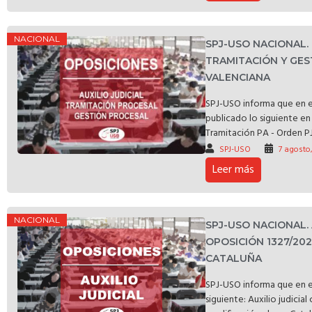
NACIONAL
SPJ-USO NACIONAL
TRAMITACIÓN Y GES
VALENCIANA
SPJ-USO informa que en e
publicado lo siguiente en 
Tramitación PA - Orden PJ
SPJ-USO
7 agosto
Leer más
NACIONAL
SPJ-USO NACIONAL.
OPOSICIÓN 1327/20
CATALUÑA
SPJ-USO informa que en e
siguiente: Auxilio judicia