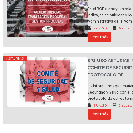
En el BOE de hoy, en rela
indica, se ha publicado l
Administrativa de la Admin
SPJ-USO
6 agosto
Leer más
ASTURIAS
SPJ-USO ASTURIAS.
COMITE DE SEGURID
PROTOCOLO DE...
Os informamos que mañan
Seguridad y Salud con el 
protocolo de estrés térmic
SPJ-USO
5 agosto
Leer más