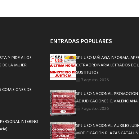
ENTRADAS POPULARES
STA Y PIDE A LOS
SPJ-USO MÁLAGA INFORMA. APE
 DE LA MUJER
EXTRAORDINARIA LETRADOS DE L
SUSTITUTOS
7 agosto, 2026
S COMISIONES DE
SPJ-USO NACIONAL. PROMOCIÓN 
ADJUDICACIONES C. VALENCIANA
7 agosto, 2026
PERSONAL INTERINO
SPJ-USO NACIONAL. AUXILIO JUD
cia)
MODIFICACIÓN PLAZAS CATALUÑ