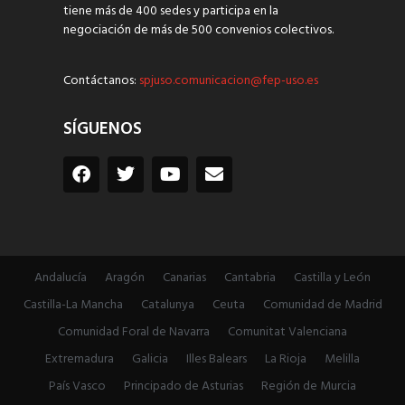
tiene más de 400 sedes y participa en la
negociación de más de 500 convenios colectivos.
Contáctanos:
spjuso.comunicacion@fep-uso.es
SÍGUENOS
Andalucía
Aragón
Canarias
Cantabria
Castilla y León
Castilla-La Mancha
Catalunya
Ceuta
Comunidad de Madrid
Comunidad Foral de Navarra
Comunitat Valenciana
Extremadura
Galicia
Illes Balears
La Rioja
Melilla
País Vasco
Principado de Asturias
Región de Murcia