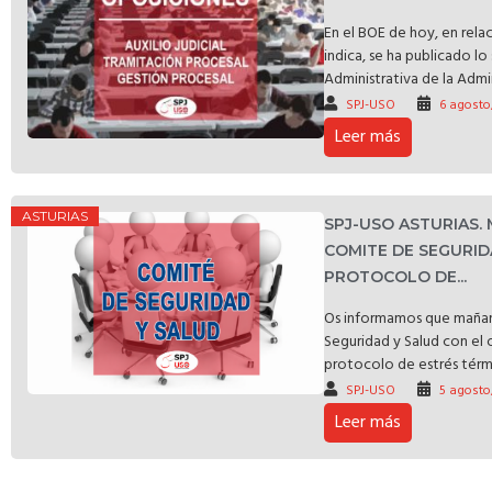
En el BOE de hoy, en rela
indica, se ha publicado l
Administrativa de la Admin
SPJ-USO
6 agosto
Leer más
ASTURIAS
SPJ-USO ASTURIAS.
COMITE DE SEGURID
PROTOCOLO DE...
Os informamos que mañan
Seguridad y Salud con el 
protocolo de estrés térmic
SPJ-USO
5 agosto
Leer más