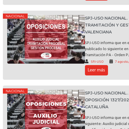
NACIONAL
SPJ-USO NACIONAL
TRAMITACIÓN Y GES
VALENCIANA
SPJ-USO informa que en e
publicado lo siguiente en 
Tramitación PA - Orden PJ
SPJ-USO
7 agosto
Leer más
NACIONAL
SPJ-USO NACIONAL.
OPOSICIÓN 1327/20
CATALUÑA
SPJ-USO informa que en e
siguiente: Auxilio judicia