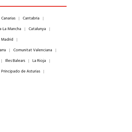
Canarias
Cantabria
la-La Mancha
Catalunya
 Madrid
arra
Comunitat Valenciana
Illes Balears
La Rioja
Principado de Asturias