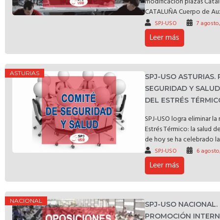
modificación plazas C
CATALUÑA Cuerpo de Auxili
SPJ-USO
7 agosto
Leer más
ASTURIAS
SPJ-USO ASTURIAS.
SEGURIDAD Y SALU
DEL ESTRÉS TÉRMIC
SPJ-USO logra eliminar l
Estrés Térmico: la salud d
de hoy se ha celebrado la 
SPJ-USO
6 agosto
Leer más
NACIONAL
SPJ-USO NACIONAL.
PROMOCIÓN INTERNA