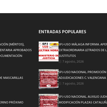
ENTRADAS POPULARES
ACIÓN (MÉRITOS),
SPJ-USO MÁLAGA INFORMA. APE
EMENTARIA APROBADOS
EXTRAORDINARIA LETRADOS DE L
DOCUMENTACIÓN
SUSTITUTOS
7 agosto, 2026
SPJ-USO NACIONAL. PROMOCIÓN 
 DE MASCARILLAS
ADJUDICACIONES C. VALENCIANA
7 agosto, 2026
SPJ-USO NACIONAL. AUXILIO JUD
TERINO PRÓXIMO
MODIFICACIÓN PLAZAS CATALUÑ