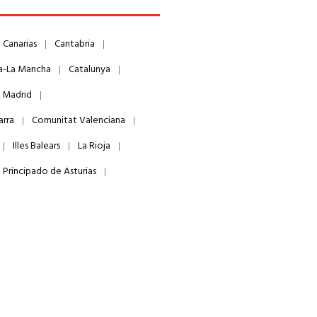
Canarias
Cantabria
la-La Mancha
Catalunya
 Madrid
arra
Comunitat Valenciana
Illes Balears
La Rioja
Principado de Asturias