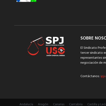
SOBRE NOS
El Sindicato Profe
tercer sindicato e
representantes sin
negociación de m
Contáctanos:
spju
Andalucía
Aragón
Canarias
Cantabria
Castilla y Leó