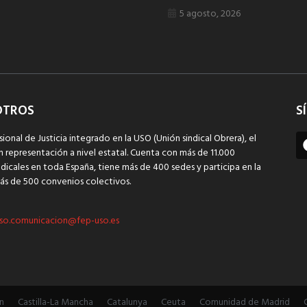
5 agosto, 2026
OTROS
S
sional de Justicia integrado en la USO (Unión sindical Obrera), el
n representación a nivel estatal. Cuenta con más de 11.000
dicales en toda España, tiene más de 400 sedes y participa en la
ás de 500 convenios colectivos.
so.comunicacion@fep-uso.es
n
Castilla-La Mancha
Catalunya
Ceuta
Comunidad de Madrid