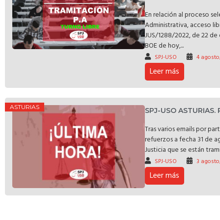
En relación al proceso se
Administrativa, acceso li
JUS/1288/2022, de 22 de 
BOE de hoy,...
SPJ-USO
4 agosto
Leer más
ASTURIAS
SPJ-USO ASTURIAS.
Tras varios emails por pa
refuerzos a fecha 31 de a
Justicia que se están trami
SPJ-USO
3 agosto
Leer más