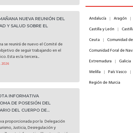
Andalucía
Aragón
 MAÑANA NUEVA REUNIÓN DEL
AD Y SALUD SOBRE EL
Castilla y León
Castil
Ceuta
Comunidad de
a se reunirá de nuevo el Comité de
objetivo de seguir trabajando en el
Comunidad Foral de Nav
o. Esta es la tercera...
Extremadura
Galicia
, 2026
Melilla
País Vasco
Región de Murcia
NOTA INFORMATIVA
OMA DE POSESIÓN DEL
RIO DEL CUERPO DE...
iva proporcionada por la Delegación
Turismo, Justicia, Desregulación y