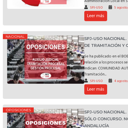
Administración Local en S
SPJ-USO
5 agosto
Leer más
NACIONAL
SPJ-USO NACIONAL.
DE TRAMITACIÓN Y 
Se ha publicado en el BOE
relación a los procesos s
indican: COMUNIDAD A
Tramitación...
SPJ-USO
4 agosto
Leer más
OPOSICIONES
SPJ-USO NACIONAL.
SÓLO CONCURSO. N
ANDALUCÍA