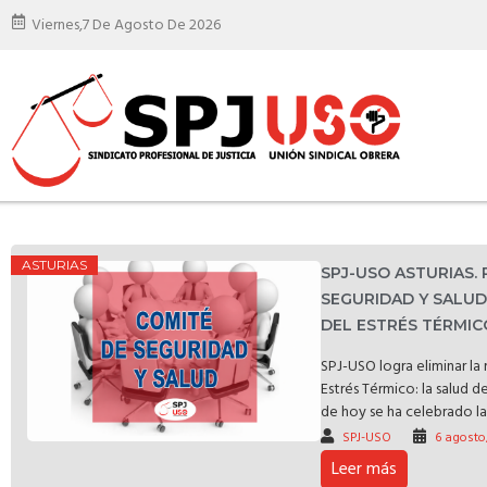
Viernes,
7 De Agosto De 2026
ASTURIAS
SPJ-USO ASTURIAS.
SEGURIDAD Y SALU
DEL ESTRÉS TÉRMIC
SPJ-USO logra eliminar l
Estrés Térmico: la salud d
de hoy se ha celebrado la 
SPJ-USO
6 agosto
Leer más