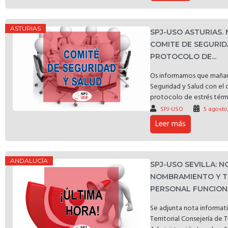
ASTURIAS
SPJ-USO ASTURIAS.
COMITE DE SEGURID
PROTOCOLO DE...
Os informamos que mañan
Seguridad y Salud con el 
protocolo de estrés térmic
SPJ-USO
5 agosto
Leer más
ANDALUCÍA
SPJ-USO SEVILLA: 
NOMBRAMIENTO Y T
PERSONAL FUNCIONA
Se adjunta nota informat
Territorial Consejería de 