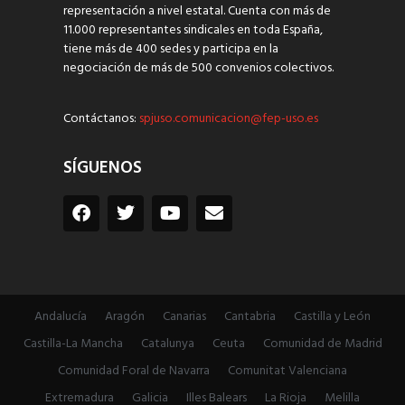
representación a nivel estatal. Cuenta con más de
11.000 representantes sindicales en toda España,
tiene más de 400 sedes y participa en la
negociación de más de 500 convenios colectivos.
Contáctanos:
spjuso.comunicacion@fep-uso.es
SÍGUENOS
Andalucía
Aragón
Canarias
Cantabria
Castilla y León
Castilla-La Mancha
Catalunya
Ceuta
Comunidad de Madrid
Comunidad Foral de Navarra
Comunitat Valenciana
Extremadura
Galicia
Illes Balears
La Rioja
Melilla