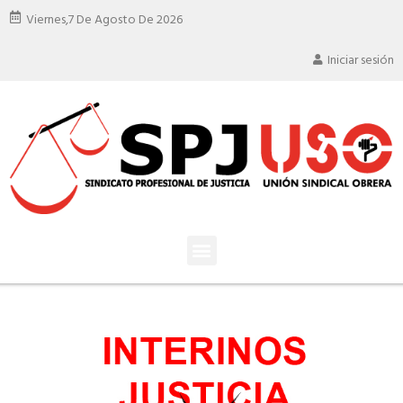
Viernes,
7 De Agosto De 2026
Iniciar sesión