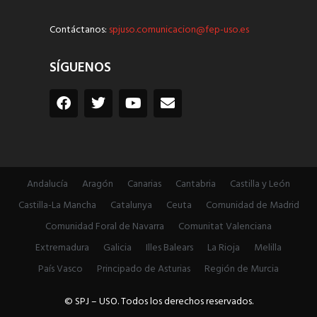
Contáctanos:
spjuso.comunicacion@fep-uso.es
SÍGUENOS
Andalucía
Aragón
Canarias
Cantabria
Castilla y León
Castilla-La Mancha
Catalunya
Ceuta
Comunidad de Madrid
Comunidad Foral de Navarra
Comunitat Valenciana
Extremadura
Galicia
Illes Balears
La Rioja
Melilla
País Vasco
Principado de Asturias
Región de Murcia
© SPJ – USO. Todos los derechos reservados.