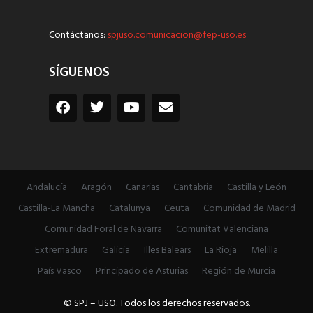
Contáctanos:
spjuso.comunicacion@fep-uso.es
SÍGUENOS
Andalucía
Aragón
Canarias
Cantabria
Castilla y León
Castilla-La Mancha
Catalunya
Ceuta
Comunidad de Madrid
Comunidad Foral de Navarra
Comunitat Valenciana
Extremadura
Galicia
Illes Balears
La Rioja
Melilla
País Vasco
Principado de Asturias
Región de Murcia
© SPJ – USO. Todos los derechos reservados.