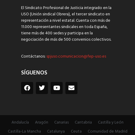
El Sindicato Profesional de Justicia integrado en la
USO (Unión sindical Obrera), el tercer sindicato en
representación a nivel estatal. Cuenta con más de
11.000 representantes sindicales en toda España,
tiene más de 400 sedes y participa en la
negociación de más de 500 convenios colectivos.
Contáctanos:
spjuso.comunicacion@fep-uso.es
SÍGUENOS
Andalucía
Aragón
Canarias
Cantabria
Castilla y León
Castilla-La Mancha
Catalunya
Ceuta
Comunidad de Madrid