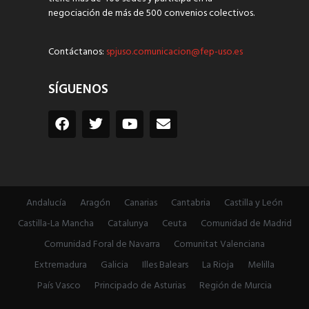
negociación de más de 500 convenios colectivos.
Contáctanos:
spjuso.comunicacion@fep-uso.es
SÍGUENOS
Andalucía
Aragón
Canarias
Cantabria
Castilla y León
Castilla-La Mancha
Catalunya
Ceuta
Comunidad de Madrid
Comunidad Foral de Navarra
Comunitat Valenciana
Extremadura
Galicia
Illes Balears
La Rioja
Melilla
País Vasco
Principado de Asturias
Región de Murcia