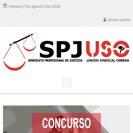
Viernes,
7 De Agosto De 2026
Iniciar sesión