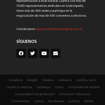
representación a nivel estatal. Cuenta con más de
11.000 representantes sindicales en toda España,
tiene más de 400 sedes y participa en la
negociación de más de 500 convenios colectivos.
Contáctanos:
spjuso.comunicacion@fep-uso.es
SÍGUENOS
Andalucía
Aragón
Canarias
Cantabria
Castilla y León
Castilla-La Mancha
Catalunya
Ceuta
Comunidad de Madrid
Comunidad Foral de Navarra
Comunitat Valenciana
Extremadura
Galicia
Illes Balears
La Rioja
Melilla