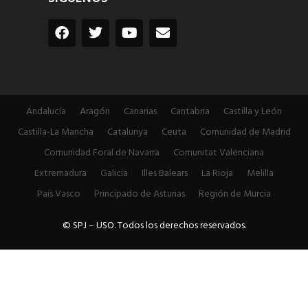
Andalucía
Aragón
Canarias
Cantabria
Castilla y León
Castilla-La Mancha
Catalunya
Ceuta
Comunidad de Madrid
Comunidad Foral de Navarra
Comunitat Valenciana
Extremadura
Galicia
Illes Balears
La Rioja
Melilla
País Vasco
Principado de Asturias
Región de Murcia
© SPJ – USO. Todos los derechos reservados.