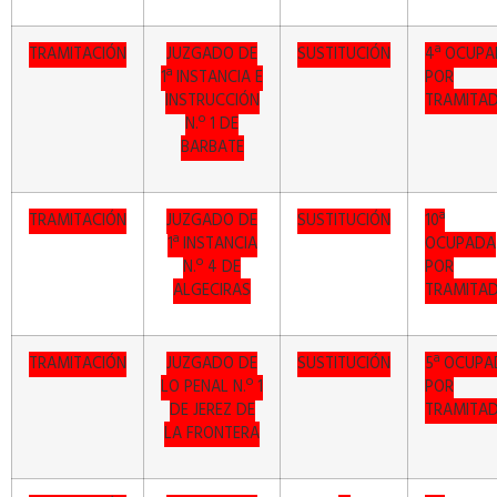
TRAMITACIÓN
JUZGADO DE
SUSTITUCIÓN
4ª OCUP
1ª INSTANCIA E
POR
INSTRUCCIÓN
TRAMITA
N.º 1 DE
BARBATE
TRAMITACIÓN
JUZGADO DE
SUSTITUCIÓN
10ª
1ª INSTANCIA
OCUPADA
N.º 4 DE
POR
ALGECIRAS
TRAMITA
TRAMITACIÓN
JUZGADO DE
SUSTITUCIÓN
5ª OCUPA
LO PENAL N.º 1
POR
DE JEREZ DE
TRAMITA
LA FRONTERA