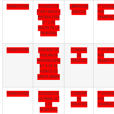
TRAMITACIÓN
JUZGADO DE
LIBERACIÓN
6ª OCUPA
1ª INSTANCIA E
SINDICAL
POR
INSTRUCCIÓN
TRAMITA
N.º 2 DE
ARCOS DE LA
FRONTERA
TRAMITACIÓN
JUZGADO DE
COMISIÓN
1ª OCUPA
VIGILANCIA
DE
POR
PENITENCIARIA
SERVICIOS
TRAMITA
N.º 4 DE EL
PUERTO DE
SANTA MARÍA
TRAMITACIÓN
JUZGADO DE
COMISIÓN
3ª OCUPA
LO PENAL N.º
DE
POR
3 DE
SERVICIOS
TRAMITA
ALGECIRAS