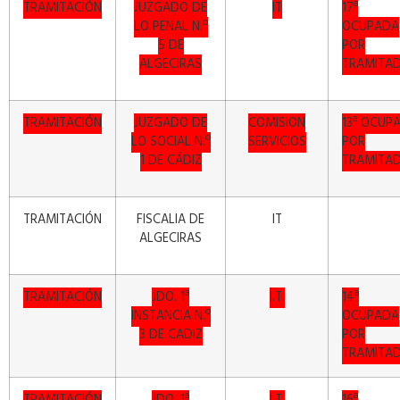
TRAMITACIÓN
JUZGADO DE
IT
17ª
LO PENAL N.º
OCUPADA
5 DE
POR
ALGECIRAS
TRAMITA
TRAMITACIÓN
JUZGADO DE
COMISION
13ª OCUP
LO SOCIAL N.º
SERVICIOS
POR
1 DE CÁDIZ
TRAMITA
TRAMITACIÓN
FISCALIA DE
IT
ALGECIRAS
TRAMITACIÓN
JDO. 1ª
I.T.
14ª
INSTANCIA N.º
OCUPADA
3 DE CADIZ
POR
TRAMITA