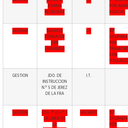
GESTIÓN
SERVICIO
I.T.
5ª OCUPA
COMUN
POR AUXI
ALGECIRAS
JUDICIAL
GESTION
SERVICIO
I.T.
18ª
COMUN DE
OCUPADA
SAN
POR
FERNANDO
TRAMITA
CON
TITULACI
GESTION
JDO. DE
I.T.
INSTRUCCION
N.º 5 DE JEREZ
DE LA FRA
GESTION
JDO. 1ª I/I n.º 3
VACANTE
15ª
LA LINEA DE
OCUPADA
LA
POR