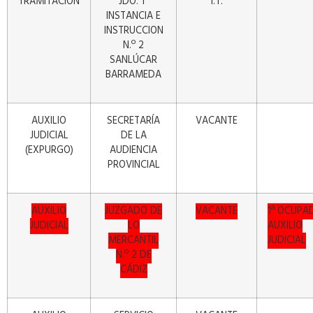
TRAMITACIÓN
JDO. 1ª
I.T.
INSTANCIA E
INSTRUCCION
N.º 2
SANLÚCAR
BARRAMEDA
AUXILIO
SECRETARÍA
VACANTE
JUDICIAL
DE LA
(EXPURGO)
AUDIENCIA
PROVINCIAL
AUXILIO
JUZGADO DE
VACANTE
1ª OCUPA
JUDICIAL
LO
AUXILIO
MERCANTIL
JUDICIAL
N.º 2 DE
CÁDIZ