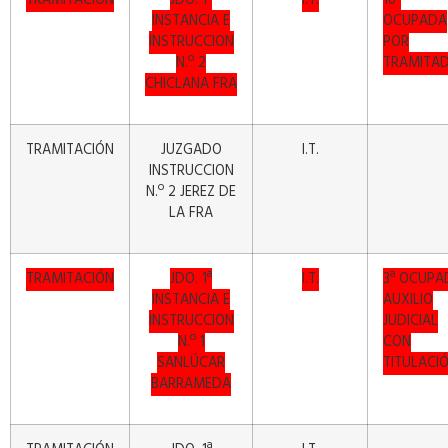
TRAMITACIÓN
JDO. 1ª
I.T.
16ª
INSTANCIA E
OCUPADA
INSTRUCCION
POR
N.º 2
TRAMITA
CHICLANA FRA
TRAMITACIÓN
JUZGADO
I.T.
INSTRUCCION
N.º 2 JEREZ DE
LA FRA
TRAMITACIÓN
JDO. 1ª
I.T.
3ª OCUPA
INSTANCIA E
AUXILIO
INSTRUCCION
JUDICIAL
N.º 1
CON
SANLÚCAR
TITULACI
BARRAMEDA