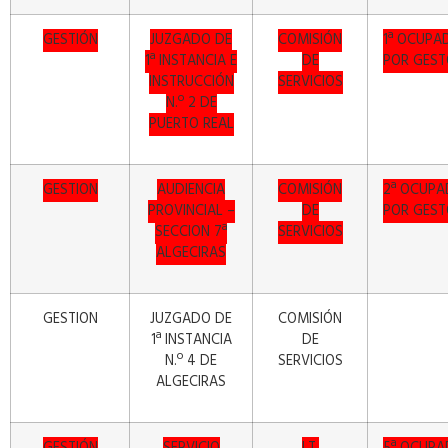
GESTIÓN
JUZGADO DE
COMISIÓN
1ª OCUPA
1ª INSTANCIA E
DE
POR GEST
INSTRUCCIÓN
SERVICIOS
N.º 2 DE
PUERTO REAL
GESTION
AUDIENCIA
COMISIÓN
2ª OCUPA
PROVINCIAL –
DE
POR GEST
SECCION 7ª
SERVICIOS
ALGECIRAS
GESTION
JUZGADO DE
COMISIÓN
1ª INSTANCIA
DE
N.º 4 DE
SERVICIOS
ALGECIRAS