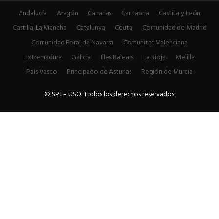
Andalucía
Aragón
Canarias
Cantabria
Castilla y León
Castilla-La Mancha
Catalunya
Ceuta
Comunidad de Madrid
Comunidad Foral de Navarra
Comunitat Valenciana
Extremadura
Galicia
Illes Balears
La Rioja
Melilla
País Vasco
Principado de Asturias
Región de Murcia
© SPJ – USO. Todos los derechos reservados.