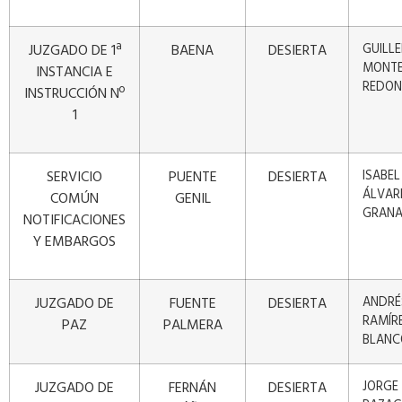
JUZGADO DE 1ª
BAENA
DESIERTA
GUILL
MONT
INSTANCIA E
REDO
INSTRUCCIÓN Nº
1
SERVICIO
PUENTE
DESIERTA
ISABEL
ÁLVAR
COMÚN
GENIL
GRAN
NOTIFICACIONES
Y EMBARGOS
JUZGADO DE
FUENTE
DESIERTA
ANDRÉ
RAMÍR
PAZ
PALMERA
BLANC
JUZGADO DE
FERNÁN
DESIERTA
JORGE