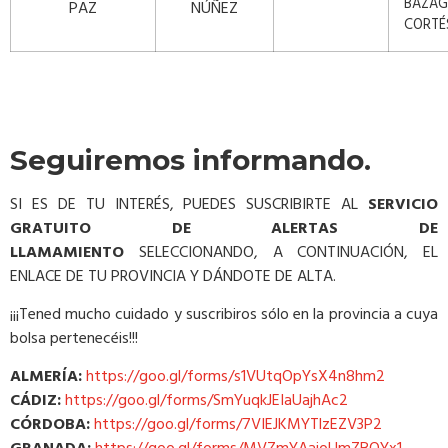
BAZA
PAZ
NÚÑEZ
CORTÉ
Seguiremos informando.
SI ES DE TU INTERÉS, PUEDES SUSCRIBIRTE AL
SERVICIO
GRATUITO DE ALERTAS DE
LLAMAMIENTO
SELECCIONANDO, A CONTINUACIÓN, EL
ENLACE DE TU PROVINCIA Y DÁNDOTE DE ALTA.
¡¡¡Tened mucho cuidado y suscribiros sólo en la provincia a cuya
bolsa pertenecéis!!!
ALMERÍA:
https://goo.gl/forms/s1VUtqOpYsX4n8hm2
CÁDIZ:
https://goo.gl/forms/SmYuqkJEIaUajhAc2
CÓRDOBA:
https://goo.gl/forms/7VIEJKMYTlzEZV3P2