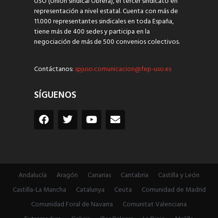
USO (Unión sindical Obrera), el tercer sindicato en
representación a nivel estatal. Cuenta con más de
11.000 representantes sindicales en toda España,
tiene más de 400 sedes y participa en la
negociación de más de 500 convenios colectivos.
Contáctanos:
spjuso.comunicacion@fep-uso.es
SÍGUENOS
Andalucía
Aragón
Canarias
Cantabria
Castilla y León
Castilla-La Mancha
Catalunya
Ceuta
Comunidad de Madrid
Comunidad Foral de Navarra
Comunitat Valenciana