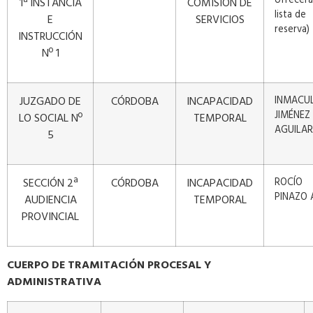
ofrecerá
1ª INSTANCIA
COMISIÓN DE
lista de
E
SERVICIOS
reserva)
INSTRUCCIÓN
Nº 1
JUZGADO DE
CÓRDOBA
INCAPACIDAD
INMACU
JIMÉNEZ
LO SOCIAL Nº
TEMPORAL
AGUILAR
5
SECCIÓN 2ª
CÓRDOBA
INCAPACIDAD
ROCÍO
PINAZO 
AUDIENCIA
TEMPORAL
PROVINCIAL
CUERPO DE
TRAMITACIÓN
PROCESAL Y
ADMINISTRATIVA