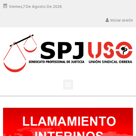
Viernes,
7 De Agosto De 2026
Iniciar sesión