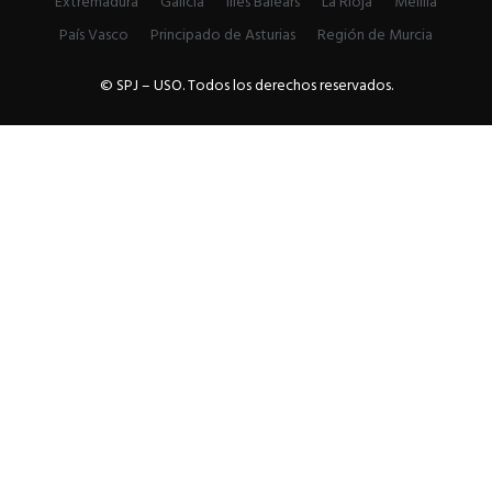
Extremadura
Galicia
Illes Balears
La Rioja
Melilla
País Vasco
Principado de Asturias
Región de Murcia
© SPJ – USO. Todos los derechos reservados.