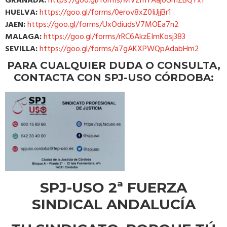
GRANADA:
https://goo.gl/forms/MVZmYAajoUmZBQYx1
HUELVA:
https://goo.gl/forms/0erov8xZ0IiJjjBr1
JAEN:
https://goo.gl/forms/UxOdiudsV7MOEa7n2
MALAGA:
https://goo.gl/forms/rRC6AkzEImKosj383
SEVILLA:
https://goo.gl/forms/a7gAKXPWQpAdabHm2
PARA CUALQUIER DUDA O CONSULTA,
CONTACTA CON SPJ-USO CÓRDOBA:
SPJ-USO 2ª FUERZA
SINDICAL ANDALUCÍA