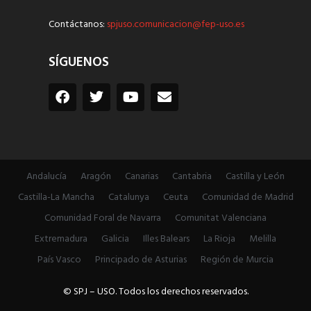
Contáctanos:
spjuso.comunicacion@fep-uso.es
SÍGUENOS
Andalucía
Aragón
Canarias
Cantabria
Castilla y León
Castilla-La Mancha
Catalunya
Ceuta
Comunidad de Madrid
Comunidad Foral de Navarra
Comunitat Valenciana
Extremadura
Galicia
Illes Balears
La Rioja
Melilla
País Vasco
Principado de Asturias
Región de Murcia
© SPJ – USO. Todos los derechos reservados.