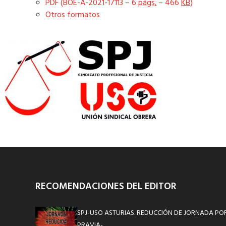
PDF (BOE-A-2021-17113 – 6
págs.
– 466
KB
)
Otros formatos
RECOMENDACIONES DEL EDITOR
SPJ-USO ASTURIAS. REDUCCIÓN DE JORNADA POR 
PRAVIA-