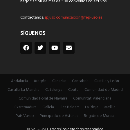
negociación de más de 500 convenios colectivos.
Contáctanos:
spjuso.comunicacion@fep-uso.es
SÍGUENOS
Andalucía
Aragón
Canarias
Cantabria
Castilla y León
Castilla-La Mancha
Catalunya
Ceuta
Comunidad de Madrid
Comunidad Foral de Navarra
Comunitat Valenciana
Extremadura
Galicia
Illes Balears
La Rioja
Melilla
País Vasco
Principado de Asturias
Región de Murcia
© SPJ – USO. Todos los derechos reservados.