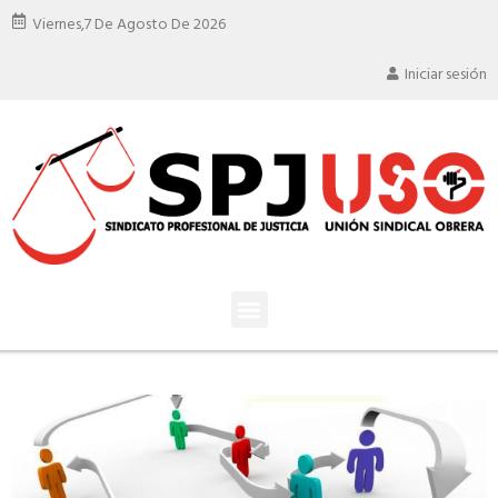
Viernes,
7 De Agosto De 2026
Iniciar sesión