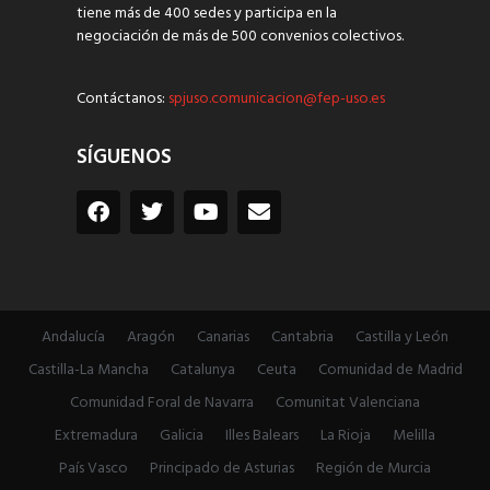
tiene más de 400 sedes y participa en la
negociación de más de 500 convenios colectivos.
Contáctanos:
spjuso.comunicacion@fep-uso.es
SÍGUENOS
Andalucía
Aragón
Canarias
Cantabria
Castilla y León
Castilla-La Mancha
Catalunya
Ceuta
Comunidad de Madrid
Comunidad Foral de Navarra
Comunitat Valenciana
Extremadura
Galicia
Illes Balears
La Rioja
Melilla
País Vasco
Principado de Asturias
Región de Murcia