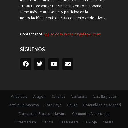
representación a nivel estatal. Cuenta con más de
11.000 representantes sindicales en toda España,
tiene más de 400 sedes y participa en la
negociación de más de 500 convenios colectivos.
Contáctanos:
spjuso.comunicacion@fep-uso.es
SÍGUENOS
Andalucía
Aragón
Canarias
Cantabria
Castilla y León
Castilla-La Mancha
Catalunya
Ceuta
Comunidad de Madrid
Comunidad Foral de Navarra
Comunitat Valenciana
Extremadura
Galicia
Illes Balears
La Rioja
Melilla