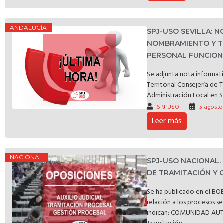
ANDALUCÍA
SPJ-USO SEVILLA: 
NOMBRAMIENTO Y T
PERSONAL FUNCIONA
Se adjunta nota informat
Territorial Consejería de 
Administración Local en S
SPJ-USO
5 agosto
Leer más
NACIONAL
SPJ-USO NACIONAL.
DE TRAMITACIÓN Y 
Se ha publicado en el BOE
relación a los procesos s
indican: COMUNIDAD A