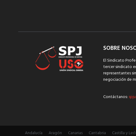
SOBRE NOS
El Sindicato Profe
tercer sindicato e
representantes sin
negociación de m
Contáctanos:
spju
Andalucía
Aragón
Canarias
Cantabria
Castilla y Leó