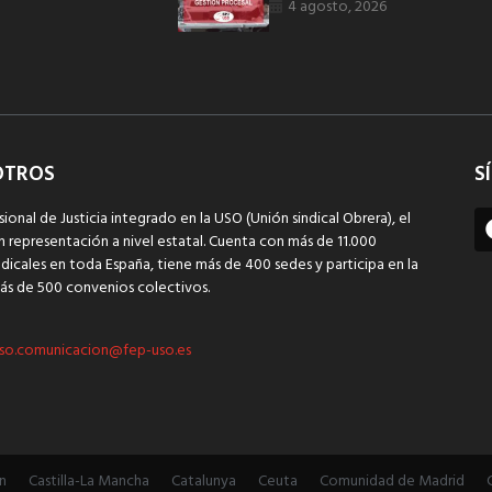
4 agosto, 2026
OTROS
S
sional de Justicia integrado en la USO (Unión sindical Obrera), el
n representación a nivel estatal. Cuenta con más de 11.000
dicales en toda España, tiene más de 400 sedes y participa en la
ás de 500 convenios colectivos.
so.comunicacion@fep-uso.es
n
Castilla-La Mancha
Catalunya
Ceuta
Comunidad de Madrid