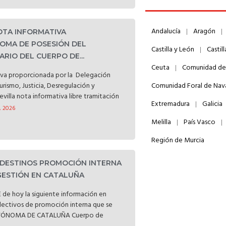
Andalucía
Aragón
NOTA INFORMATIVA
OMA DE POSESIÓN DEL
Castilla y León
Castil
RIO DEL CUERPO DE...
Ceuta
Comunidad de
iva proporcionada por la Delegación
Turismo, Justicia, Desregulación y
Comunidad Foral de Nav
evilla nota informativa libre tramitación
Extremadura
Galicia
, 2026
Melilla
País Vasco
Región de Murcia
 DESTINOS PROMOCIÓN INTERNA
GESTIÓN EN CATALUÑA
 de hoy la siguiente información en
electivos de promoción interna que se
UTÓNOMA DE CATALUÑA Cuerpo de