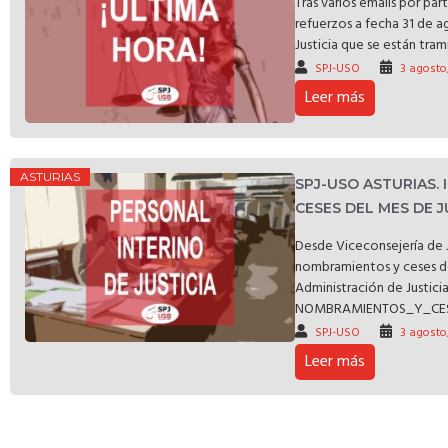
Tras varios emails por pa
refuerzos a fecha 31 de a
Justicia que se están trami
SPJ-USO
3 agosto
Leer más
ASTURIAS
SPJ-USO ASTURIAS.
CESES DEL MES DE J
Desde Viceconsejería de J
nombramientos y ceses de 
Administración de Justici
NOMBRAMIENTOS_Y_CESES
SPJ-USO
3 agosto
Leer más