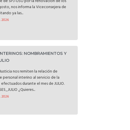
rte de SPJ-USO por la renovación de los
gosto, nos informa la Viceconsejera de
tando ya las...
, 2026
 INTERINOS: NOMBRAMIENTOS Y
ULIO
usticia nos remiten la relación de
personal interino al servicio de la
a efectuados durante el mes de JULIO.
_JULIO ¿Quieres...
, 2026