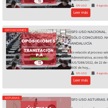
Tramitación...
SPJ-USO
4 agosto
Leer más
OPOSICIONES
SPJ-USO NACIONAL.
SÓLO CONCURSO. N
ANDALUCÍA
En relación al proceso se
Administrativa, acceso li
JUS/1288/2022, de 22 de 
BOE de hoy,...
SPJ-USO
4 agosto
Leer más
ASTURIAS
SPJ-USO ASTURIAS.