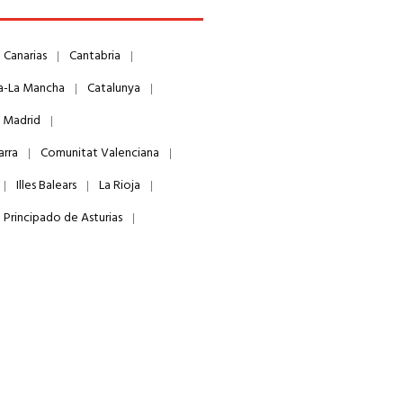
Canarias
Cantabria
la-La Mancha
Catalunya
 Madrid
arra
Comunitat Valenciana
Illes Balears
La Rioja
Principado de Asturias