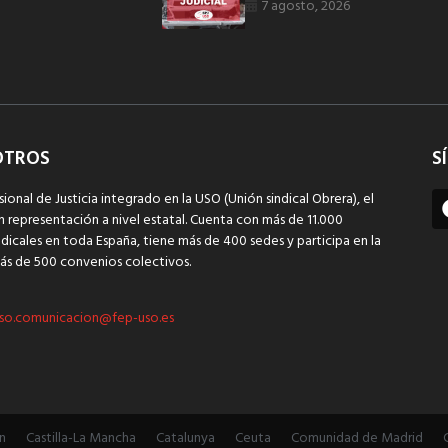
7 agosto, 2026
OTROS
S
sional de Justicia integrado en la USO (Unión sindical Obrera), el
n representación a nivel estatal. Cuenta con más de 11.000
dicales en toda España, tiene más de 400 sedes y participa en la
ás de 500 convenios colectivos.
so.comunicacion@fep-uso.es
n
Castilla-La Mancha
Catalunya
Ceuta
Comunidad de Madrid