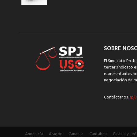
SOBRE NOS
El Sindicato Profe
tercer sindicato e
representantes sin
negociación de m
Contáctanos:
spju
Andalucía
Aragón
Canarias
Cantabria
Castilla y Leó