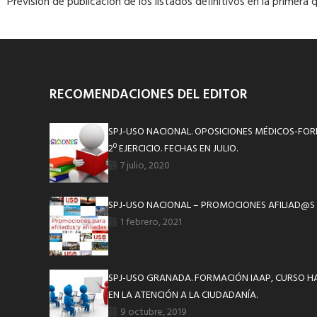
Previsión de publicación de los listados definitivos en la primera 
RECOMENDACIONES DEL EDITOR
SPJ-USO NACIONAL. OPOSICIONES MÉDICOS-FO
2º EJERCICIO. FECHAS EN JULIO.
7 julio, 2020
SPJ-USO NACIONAL – PROMOCIONES AFILIAD@S
1 febrero, 2021
SPJ-USO GRANADA. FORMACIÓN IAAP, CURSO HA
EN LA ATENCIÓN A LA CIUDADANÍA.
9 octubre, 2019