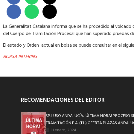
La Generalitat Catalana informa que se ha procedido al volcado d
del Cuerpo de Tramitación Procesal que han superado pruebas d
El estado y Orden actual en bolsa se puede consultar en el siguie
BORSA INTERINS
RECOMENDACIONES DEL EDITOR
SPJ-USO ANDALUCÍA. ¡ÚLTIMA HORA! PROCESO S
TRAMITACIÓN P.A. (T.L.) OFERTA PLAZAS ANDALUC
11 enero, 2024