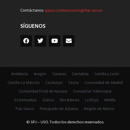
Contáctanos:
spjuso.comunicacion@fep-uso.es
SÍGUENOS
Andalucía
Aragón
Canarias
Cantabria
Castilla y León
Castilla-La Mancha
Catalunya
Ceuta
Comunidad de Madrid
Comunidad Foral de Navarra
Comunitat Valenciana
Extremadura
Galicia
Illes Balears
La Rioja
Melilla
País Vasco
Principado de Asturias
Región de Murcia
© SPJ – USO. Todos los derechos reservados.