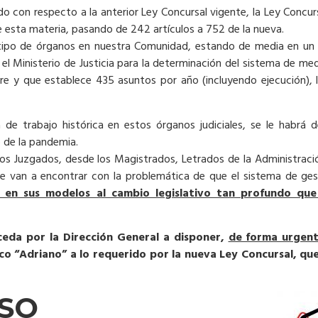
 con respecto a la anterior Ley Concursal vigente, la Ley Concurs
e esta materia, pasando de 242 artículos a 752 de la nueva.
te tipo de órganos en nuestra Comunidad, estando de media en u
 el Ministerio de Justicia para la determinación del sistema de med
bre y que establece 435 asuntos por año (incluyendo ejecución),
e trabajo histórica en estos órganos judiciales, se le habrá d
o de la pandemia.
os Juzgados, desde los Magistrados, Letrados de la Administración
 se van a encontrar con la problemática de que el sistema de gest
 en sus modelos al cambio legislativo tan profundo qu
eda por la Dirección General a disponer,
de forma urgen
co “Adriano” a lo requerido por la nueva Ley Concursal, qu
USO