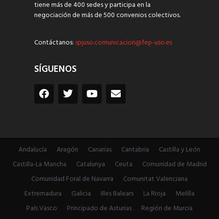
tiene más de 400 sedes y participa en la
negociación de más de 500 convenios colectivos.
Contáctanos:
spjuso.comunicacion@fep-uso.es
SÍGUENOS
Andalucía
Aragón
Canarias
Cantabria
Castilla y León
Castilla-La Mancha
Catalunya
Ceuta
Comunidad de Madrid
Comunidad Foral de Navarra
Comunitat Valenciana
Extremadura
Galicia
Illes Balears
La Rioja
Melilla
País Vasco
Principado de Asturias
Región de Murcia