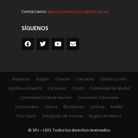
Contáctanos:
spjuso.comunicacion@fep-uso.es
SÍGUENOS
Andalucía
Aragón
Canarias
Cantabria
Castilla y León
Castilla-La Mancha
Catalunya
Ceuta
Comunidad de Madrid
Comunidad Foral de Navarra
Comunitat Valenciana
Extremadura
Galicia
Illes Balears
La Rioja
Melilla
País Vasco
Principado de Asturias
Región de Murcia
© SPJ – USO. Todos los derechos reservados.