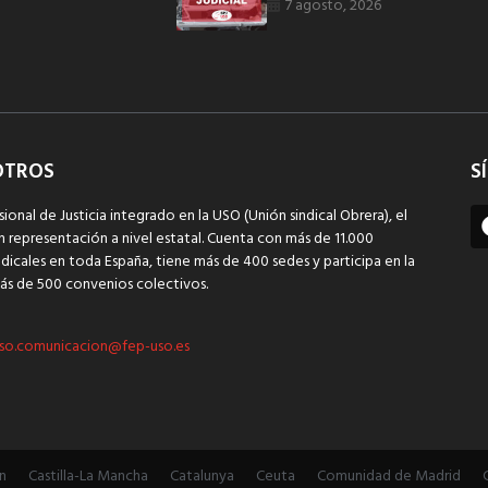
7 agosto, 2026
OTROS
S
sional de Justicia integrado en la USO (Unión sindical Obrera), el
n representación a nivel estatal. Cuenta con más de 11.000
dicales en toda España, tiene más de 400 sedes y participa en la
ás de 500 convenios colectivos.
so.comunicacion@fep-uso.es
n
Castilla-La Mancha
Catalunya
Ceuta
Comunidad de Madrid