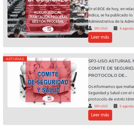
En el BOE de hoy, en rela
indica, se ha publicado l
Administrativa de la Admin
SPJ-USO
6 agosto
Leer más
ASTURIAS
SPJ-USO ASTURIAS.
COMITE DE SEGURID
PROTOCOLO DE...
Os informamos que mañan
Seguridad y Salud con el 
protocolo de estrés térmic
SPJ-USO
5 agosto
Leer más