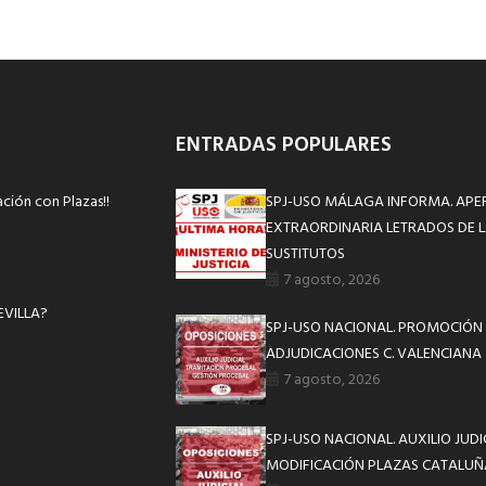
ENTRADAS POPULARES
ción con Plazas!!
SPJ-USO MÁLAGA INFORMA. APE
EXTRAORDINARIA LETRADOS DE L
SUSTITUTOS
7 agosto, 2026
VILLA?
SPJ-USO NACIONAL. PROMOCIÓN 
ADJUDICACIONES C. VALENCIANA
7 agosto, 2026
SPJ-USO NACIONAL. AUXILIO JUD
MODIFICACIÓN PLAZAS CATALUÑ