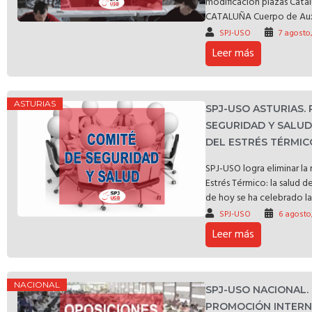
modificación plazas C
CATALUÑA Cuerpo de Auxili
SPJ-USO
7 agosto
Leer más
ASTURIAS
SPJ-USO ASTURIAS.
SEGURIDAD Y SALU
DEL ESTRÉS TÉRMIC
SPJ-USO logra eliminar l
Estrés Térmico: la salud d
de hoy se ha celebrado la 
SPJ-USO
6 agosto
Leer más
NACIONAL
SPJ-USO NACIONAL.
PROMOCIÓN INTERNA