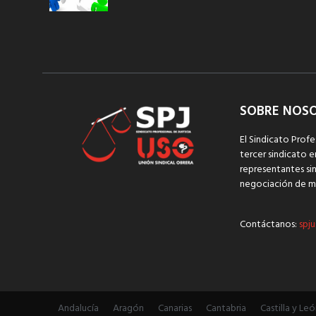
SOBRE NOS
El Sindicato Profe
tercer sindicato e
representantes sin
negociación de m
Contáctanos:
spju
Andalucía
Aragón
Canarias
Cantabria
Castilla y Leó