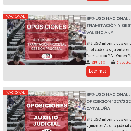
NACIONAL
SPJ-USO NACIONAL
TRAMITACIÓN Y GES
VALENCIANA
SPJ-USO informa que en e
publicado lo siguiente en 
Tramitación PA - Orden PJ
SPJ-USO
7 agosto
Leer más
NACIONAL
SPJ-USO NACIONAL.
OPOSICIÓN 1327/20
CATALUÑA
SPJ-USO informa que en e
siguiente: Auxilio judicia