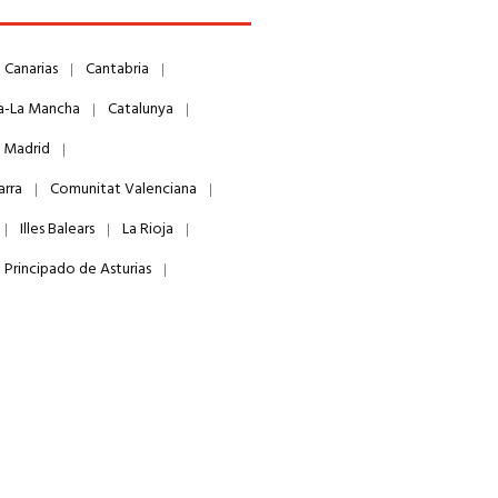
Canarias
Cantabria
la-La Mancha
Catalunya
 Madrid
arra
Comunitat Valenciana
Illes Balears
La Rioja
Principado de Asturias