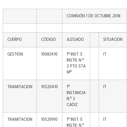
COMISIÓN 1 DE OCTUBRE 2018
CUERPO
CÓDIGO
JUZGADO
SITUACION
GESTION
10083410
1ª INST. E
IT
INSTR. N.º
2 PTO STA
Mª
TRAMITACION
10520410
1ª
IT
INSTANCIA
N.º 3
CADIZ
TRAMITACION
10529910
1ª INST. E
IT
INSTR. N.º