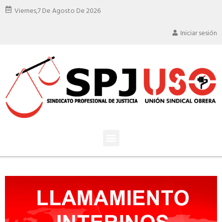
Viernes,
7 De Agosto De 2026
Iniciar sesión