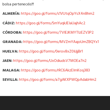
bolsa pertenecéis!!!
ALMERÍA:
https://goo.gl/forms/s1VUtqOpYsX4n8hm2
CÁDIZ:
https://goo.gl/forms/SmYuqkJEIaUajhAc2
CÓRDOBA:
https://goo.gl/forms/7VIEJKMYTlzEZV3P2
GRANADA:
https://goo.gl/forms/MVZmYAajoUmZBQYx1
HUELVA:
https://goo.gl/forms/0erov8xZ0IiJjjBr1
JAEN:
https://goo.gl/forms/UxOdiudsV7MOEa7n2
MALAGA:
https://goo.gl/forms/rRC6AkzEImKosj383
SEVILLA:
https://goo.gl/forms/a7gAKXPWQpAdabHm2