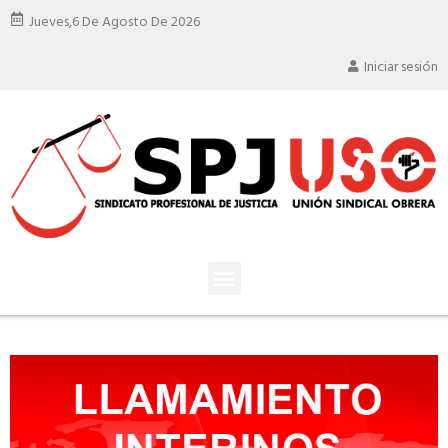
Jueves,
6 De Agosto De 2026
Iniciar sesión