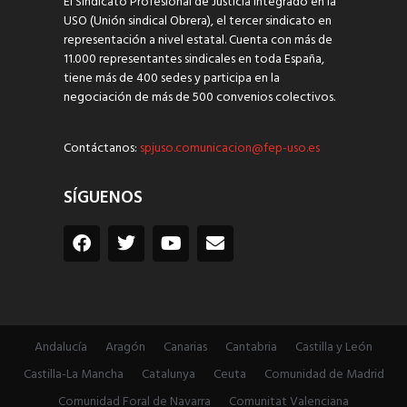
El Sindicato Profesional de Justicia integrado en la
USO (Unión sindical Obrera), el tercer sindicato en
representación a nivel estatal. Cuenta con más de
11.000 representantes sindicales en toda España,
tiene más de 400 sedes y participa en la
negociación de más de 500 convenios colectivos.
Contáctanos:
spjuso.comunicacion@fep-uso.es
SÍGUENOS
Andalucía
Aragón
Canarias
Cantabria
Castilla y León
Castilla-La Mancha
Catalunya
Ceuta
Comunidad de Madrid
Comunidad Foral de Navarra
Comunitat Valenciana