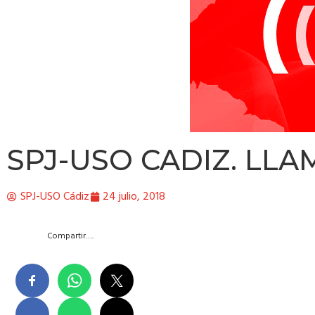
SPJ-USO CADIZ. LLA
SPJ-USO Cádiz
24 julio, 2018
Compartir….