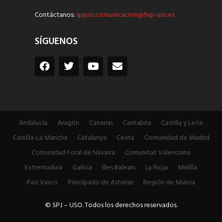
Contáctanos:
spjuso.comunicacion@fep-uso.es
SÍGUENOS
Andalucía
Aragón
Canarias
Cantabria
Castilla y León
Castilla-La Mancha
Catalunya
Ceuta
Comunidad de Madrid
Comunidad Foral de Navarra
Comunitat Valenciana
Extremadura
Galicia
Illes Balears
La Rioja
Melilla
País Vasco
Principado de Asturias
Región de Murcia
© SPJ – USO. Todos los derechos reservados.