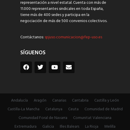
representación a nivel estatal. Cuenta con más de
11.000 representantes sindicales en toda España,
tiene más de 400 sedes y participa en la
negociación de más de 500 convenios colectivos.
Contáctanos:
spjuso.comunicacion@fep-uso.es
SÍGUENOS
Andalucía
Aragón
Canarias
Cantabria
Castilla y León
Castilla-La Mancha
Catalunya
Ceuta
Comunidad de Madrid
Comunidad Foral de Navarra
Comunitat Valenciana
Extremadura
Galicia
Illes Balears
La Rioja
Melilla