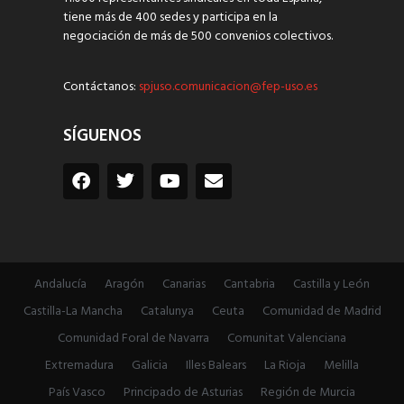
tiene más de 400 sedes y participa en la
negociación de más de 500 convenios colectivos.
Contáctanos:
spjuso.comunicacion@fep-uso.es
SÍGUENOS
Andalucía
Aragón
Canarias
Cantabria
Castilla y León
Castilla-La Mancha
Catalunya
Ceuta
Comunidad de Madrid
Comunidad Foral de Navarra
Comunitat Valenciana
Extremadura
Galicia
Illes Balears
La Rioja
Melilla
País Vasco
Principado de Asturias
Región de Murcia