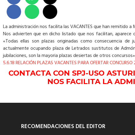
La administración nos facilita las VACANTES que han remitido a 
Nos advierten que en dicho listado que nos facilitan, aparece 
«Todas ellas son plazas originadas como consecuencia de ju
actualmente ocupando plaza de Letrados sustitutos de Admón d
jubilaciones, son la mayoria plazas desiertas de otros concursos»
5.6.18 RELACIÓN PLAZAS VACANTES PARA OFERTAR CONCURSO 
CONTACTA CON SPJ-USO ASTURI
NOS FACILITA LA ADMI
RECOMENDACIONES DEL EDITOR