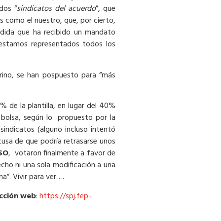
dos “
sindicatos del acuerdo
”, que
tos como el nuestro, que, por cierto,
medida que ha recibido un mandato
 estamos representados todos los
terino, se han pospuesto para “más
 de la plantilla, en lugar del 40%
a bolsa, según lo propuesto por la
sindicatos (alguno incluso intentó
usa de que podría retrasarse unos
SO
, votaron finalmente a favor de
echo ni una sola modificación a una
a”. Vivir para ver….
cción web
:
https://spj.fep-