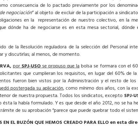
, como consecuencia de lo pactado previamente por los denomina
 de negociación
” al objeto de excluir de la participación a sindica
bligaciones en la representación de nuestro colectivo, en la 
a que dónde ha de negociarse es en esta mesa sectorial, dónde
ido de la Resolución reguladora de la selección del Personal in
ar y discutirlas; al menos, de momento.
ERVA,
por
SPJ-USO
se propuso que la
bolsa se formara con el 60%
olicitantes que cumplieran los requisitos, en lugar del 60% de l
entos fueron bien vistos por la Administración y el resto de los 
uedó postergada su aplicación
, como mínimo dos años, con la exc
a tenor de nuestra propuesta. Todos los sindicatos, excepto
SPJ-U
o ésta la había formulado. Y es que desde el año 2012, no se ha h
 trámite de su aprobación “parece que puede quebrar todo el sistem
 EN EL BUZÓN QUE HEMOS CREADO PARA ELLO en esta dire