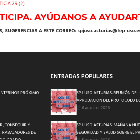
ICIA 29 (2)
RTICIPA. AYÚDANOS A AYUDART
 SUGERENCIAS A ESTE CORREO: spjuso.asturias@fep-uso.e
ENTRADAS POPULARES
INTERINOS PRÓXIMO
SPJ-USO ASTURIAS. REUNIÓN DEL
APROBACIÓN DEL PROTOCOLO DE
6 agosto, 2026
R ,CONSEGUIR Y
SPJ-USO ASTURIAS. MAÑANA NUE
 TRABAJADORES DE
SEGURIDAD Y SALUD SOBRE EL P