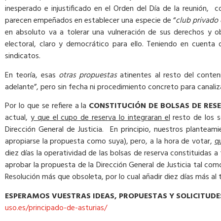
inesperado e injustificado en el Orden del Día de la reunión
parecen empeñados en establecer una especie de “
club privado
en absoluto va a tolerar una vulneración de sus derechos y o
electoral, claro y democrático para ello. Teniendo en cuent
sindicatos.
En teoría, esas
otras propuestas
atinentes al resto del conten
adelante”, pero sin fecha ni procedimiento concreto para canaliz
Por lo que se refiere a la
CONSTITUCIÓN DE BOLSAS DE RES
actual,
y que el cupo de reserva lo integraran el
resto de los s
Dirección General de Justicia. En principio, nuestros planteami
apropiarse la propuesta como suya), pero, a la hora de votar,
q
diez días la operatividad de las bolsas de reserva constituidas 
aprobar la propuesta de la Dirección General de Justicia tal com
Resolución más que obsoleta, por lo cual añadir diez días más al
ESPE
RAMOS VUESTRAS IDEAS, PROPUESTAS Y SOLICITUDES
uso.es/principado-de-asturias/