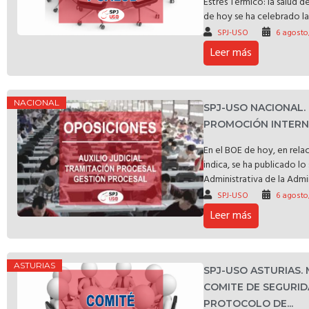
Estrés Térmico: la salud d
de hoy se ha celebrado la 
SPJ-USO
6 agosto
Leer más
NACIONAL
SPJ-USO NACIONAL.
PROMOCIÓN INTERNA
En el BOE de hoy, en rela
indica, se ha publicado l
Administrativa de la Admin
SPJ-USO
6 agosto
Leer más
ASTURIAS
SPJ-USO ASTURIAS.
COMITE DE SEGURID
PROTOCOLO DE...