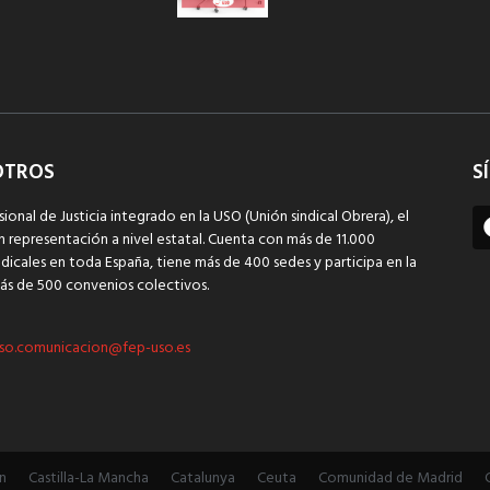
OTROS
S
sional de Justicia integrado en la USO (Unión sindical Obrera), el
n representación a nivel estatal. Cuenta con más de 11.000
dicales en toda España, tiene más de 400 sedes y participa en la
ás de 500 convenios colectivos.
so.comunicacion@fep-uso.es
n
Castilla-La Mancha
Catalunya
Ceuta
Comunidad de Madrid