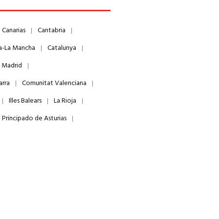
Canarias
Cantabria
la-La Mancha
Catalunya
 Madrid
arra
Comunitat Valenciana
Illes Balears
La Rioja
Principado de Asturias