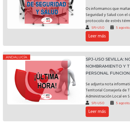
Os informamos que mañan
Seguridad y Salud con el 
protocolo de estrés térmic
SPJ-USO
5 agosto
Leer más
ANDALUCÍA
SPJ-USO SEVILLA: 
NOMBRAMIENTO Y T
PERSONAL FUNCIONA
Se adjunta nota informat
Territorial Consejería de 
Administración Local en S
SPJ-USO
5 agosto
Leer más