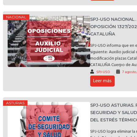
NACIONAL
SPJ-USO NACIONAL.
OPOSICIÓN 1327/20
CATALUÑA
SPJ-USO informa que en e
siguiente: Auxilio judicia
modificación plazas C
CATALUÑA Cuerpo de Auxili
SPJ-USO
7 agosto
Leer más
ASTURIAS
SPJ-USO ASTURIAS.
SEGURIDAD Y SALU
DEL ESTRÉS TÉRMIC
SPJ-USO logra eliminar l