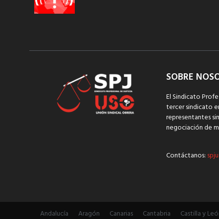
SOBRE NOS
El Sindicato Profe
tercer sindicato e
representantes sin
negociación de m
Contáctanos:
spju
Andalucía
Aragón
Canarias
Cantabria
Castilla y Leó