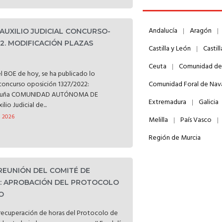
Andalucía
Aragón
 AUXILIO JUDICIAL CONCURSO-
22. MODIFICACIÓN PLAZAS
Castilla y León
Castil
Ceuta
Comunidad de
l BOE de hoy, se ha publicado lo
l concurso oposición 1327/2022:
Comunidad Foral de Nav
ataluña COMUNIDAD AUTÓNOMA DE
Extremadura
Galicia
o Judicial de...
, 2026
Melilla
País Vasco
Región de Murcia
 REUNIÓN DEL COMITÉ DE
D: APROBACIÓN DEL PROTOCOLO
O
a recuperación de horas del Protocolo de