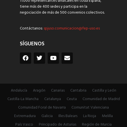
11.000 representantes sindicales en toda España,
tiene más de 400 sedes y participa en la
negociación de más de 500 convenios colectivos.
Contáctanos:
spjuso.comunicacion@fep-uso.es
SÍGUENOS
Andalucía
Aragón
Canarias
Cantabria
Castilla y León
Castilla-La Mancha
Catalunya
Ceuta
Comunidad de Madrid
Comunidad Foral de Navarra
Comunitat Valenciana
Extremadura
Galicia
Illes Balears
La Rioja
Melilla
País Vasco
Principado de Asturias
Región de Murcia