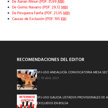
De Aanan Minun (PDF. 31,69
MB
)
De Gomis Navarro (PDF. 29,12
MB
)
De Pesqueira Fariña (PDF. 21,05
MB
)
Causas de Exclusión (PDF. 195
KB
)
RECOMENDACIONES DEL EDITOR
SPJ-USO ANDALUCÍA. CONVOCATORIA MESA SECT
19 abril, 2021
SPJ-USO GALICIA. LISTADOS PROVISIONALES DE 
EXCLUIDOS EN BOLSA