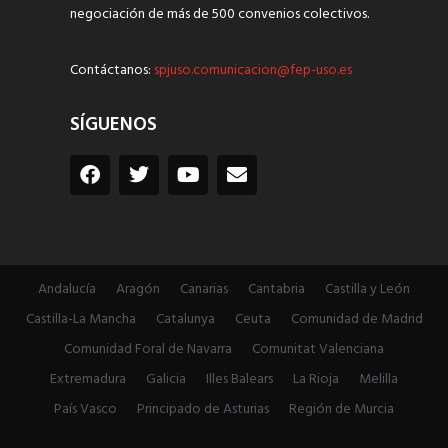
negociación de más de 500 convenios colectivos.
Contáctanos:
spjuso.comunicacion@fep-uso.es
SÍGUENOS
Andalucía
Aragón
Canarias
Cantabria
Castilla y León
Castilla-La Mancha
Catalunya
Ceuta
Comunidad de Madrid
Comunidad Foral de Navarra
Comunitat Valenciana
Extremadura
Galicia
Illes Balears
La Rioja
Melilla
País Vasco
Principado de Asturias
Región de Murcia