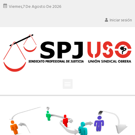
Viernes,
7 De Agosto De 2026
Iniciar sesión