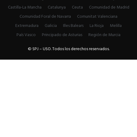
Castilla-La Mancha
Catalunya
Ceuta
Comunidad de Madrid
Comunidad Foral de Navarra
Comunitat Valenciana
Extremadura
Galicia
Illes Balears
La Rioja
Melilla
País Vasco
Principado de Asturias
Región de Murcia
© SPJ – USO. Todos los derechos reservados.