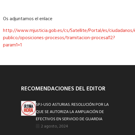
Os adjuntamos el enlace
http://www.mjusticia.gob.es/cs/Satellite/Portal/es/ciudadanos
publico/oposiciones-procesos/tramitacion-procesal12?
param1=1
RECOMENDACIONES DEL EDITOR
SPJ-USO ASTURIAS. RESOLUCIÓN POR LA
QUE SE AUTORIZA LA AMPLIACIÓN DE
EFECTIVOS EN SERVICIO DE GUARDIA
2 agosto, 2024