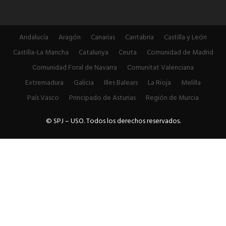
Andalucía
Aragón
Canarias
Cantabria
Castilla y León
Castilla-La Mancha
Catalunya
Ceuta
Comunidad de Madrid
Comunidad Foral de Navarra
Comunitat Valenciana
Extremadura
Galicia
Illes Balears
La Rioja
Melilla
País Vasco
Principado de Asturias
Región de Murcia
© SPJ – USO. Todos los derechos reservados.