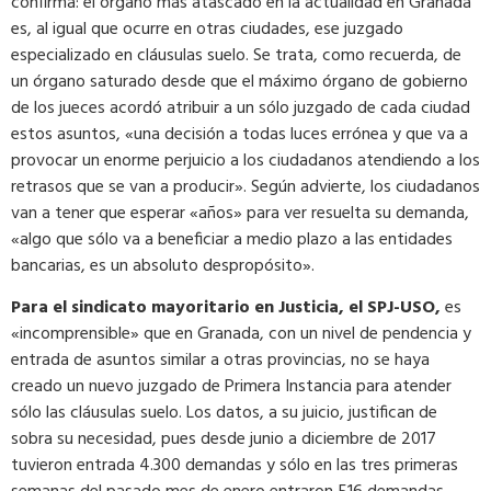
confirma: el órgano más atascado en la actualidad en Granada
es, al igual que ocurre en otras ciudades, ese juzgado
especializado en cláusulas suelo. Se trata, como recuerda, de
un órgano saturado desde que el máximo órgano de gobierno
de los jueces acordó atribuir a un sólo juzgado de cada ciudad
estos asuntos, «una decisión a todas luces errónea y que va a
provocar un enorme perjuicio a los ciudadanos atendiendo a los
retrasos que se van a producir». Según advierte, los ciudadanos
van a tener que esperar «años» para ver resuelta su demanda,
«algo que sólo va a beneficiar a medio plazo a las entidades
bancarias, es un absoluto despropósito».
Para el sindicato mayoritario en Justicia, el SPJ-USO,
es
«incomprensible» que en Granada, con un nivel de pendencia y
entrada de asuntos similar a otras provincias, no se haya
creado un nuevo juzgado de Primera Instancia para atender
sólo las cláusulas suelo. Los datos, a su juicio, justifican de
sobra su necesidad, pues desde junio a diciembre de 2017
tuvieron entrada 4.300 demandas y sólo en las tres primeras