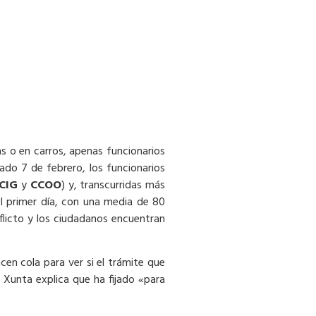
 o en carros, apenas funcionarios
ado 7 de febrero, los funcionarios
CIG
y
CCOO
) y, transcurridas más
l primer día, con una media de 80
nflicto y los ciudadanos encuentran
cen cola para ver si el trámite que
a Xunta explica que ha fijado «para