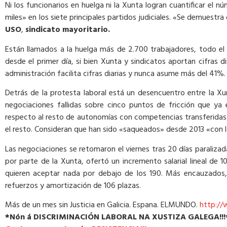
Ni los funcionarios en huelga ni la Xunta logran cuantificar el n
miles» en los siete principales partidos judiciales. «Se demuestr
USO
,
sindicato mayoritario.
Están llamados a la huelga más de 2.700 trabajadores, todo el 
desde el primer día, si bien Xunta y sindicatos aportan cifras
administración facilita cifras diarias y nunca asume más del 41%.
Detrás de la protesta laboral está un desencuentro entre la X
negociaciones fallidas sobre cinco puntos de fricción que ya en
respecto al resto de autonomías con competencias transferidas
el resto. Consideran que han sido «saqueados» desde 2013 «con la
Las negociaciones se retomaron el viernes tras 20 días paralizada
por parte de la Xunta, ofertó un incremento salarial lineal de 
quieren aceptar nada por debajo de los 190. Más encauzados,
refuerzos y amortización de 106 plazas.
Más de un mes sin Justicia en Galicia. Espana. ELMUNDO.
http:/
*Nón á DISCRIMINACIÓN LABORAL NA XUSTIZA GALEGA!!!