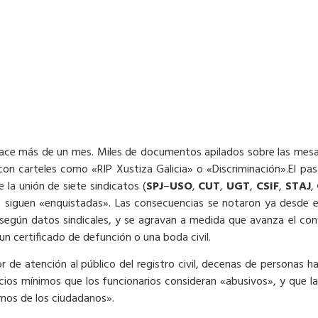
ce más de un mes. Miles de documentos apilados sobre las mesas
on carteles como «RIP Xustiza Galicia» o «Discriminación».El pas
la unión de siete sindicatos (
SPJ
–
USO
,
CUT
,
UGT
,
CSIF
,
STAJ
,
a
siguen «enquistadas». Las consecuencias se notaron ya desde e
es, según datos sindicales, y se agravan a medida que avanza el co
un certificado de defunción o una boda civil.
 de atención al público del registro civil, decenas de personas ha
icios mínimos que los funcionarios consideran «abusivos», y que l
timos de los ciudadanos».