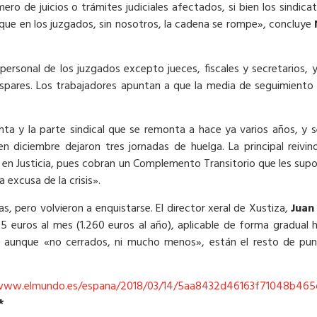
úmero de juicios o trámites judiciales afectados, si bien los sindi
a que en los juzgados, sin nosotros, la cadena se rompe», concluye
personal de los juzgados excepto jueces, fiscales y secretarios,
 dispares. Los trabajadores apuntan a que la media de seguimiento
unta y la parte sindical que se remonta a hace ya varios años, 
 diciembre dejaron tres jornadas de huelga. La principal reivindi
 en Justicia, pues cobran un Complemento Transitorio que les su
 excusa de la crisis».
s, pero volvieron a enquistarse. El director xeral de Xustiza,
Juan
105 euros al mes (1.260 euros al año), aplicable de forma gradual
 aunque «no cerrados, ni mucho menos», están el resto de punt
/www.elmundo.es/espana/2018/03/14/5aa8432d46163f71048b465
*