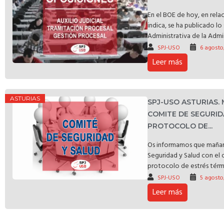
En el BOE de hoy, en rela
indica, se ha publicado l
Administrativa de la Admin
SPJ-USO
6 agosto
Leer más
ASTURIAS
SPJ-USO ASTURIAS.
COMITE DE SEGURID
PROTOCOLO DE...
Os informamos que mañan
Seguridad y Salud con el 
protocolo de estrés térmic
SPJ-USO
5 agosto
Leer más