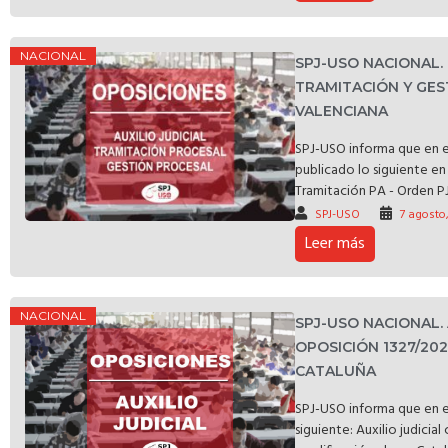
NACIONAL
SPJ-USO NACIONAL
TRAMITACIÓN Y GES
VALENCIANA
SPJ-USO informa que en e
publicado lo siguiente en 
Tramitación PA - Orden PJ
SPJ-USO
7 agosto
Leer más
NACIONAL
SPJ-USO NACIONAL.
OPOSICIÓN 1327/20
CATALUÑA
SPJ-USO informa que en e
siguiente: Auxilio judicia