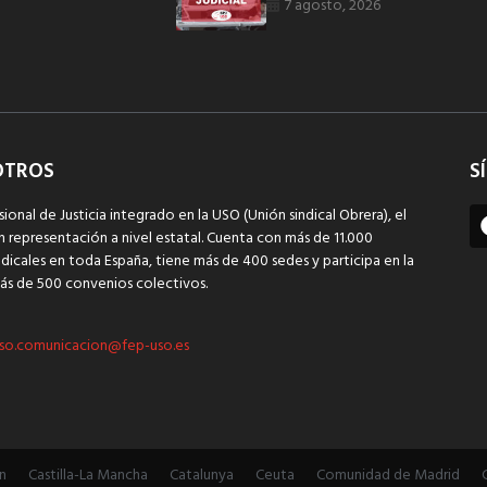
7 agosto, 2026
OTROS
S
sional de Justicia integrado en la USO (Unión sindical Obrera), el
n representación a nivel estatal. Cuenta con más de 11.000
dicales en toda España, tiene más de 400 sedes y participa en la
ás de 500 convenios colectivos.
so.comunicacion@fep-uso.es
n
Castilla-La Mancha
Catalunya
Ceuta
Comunidad de Madrid