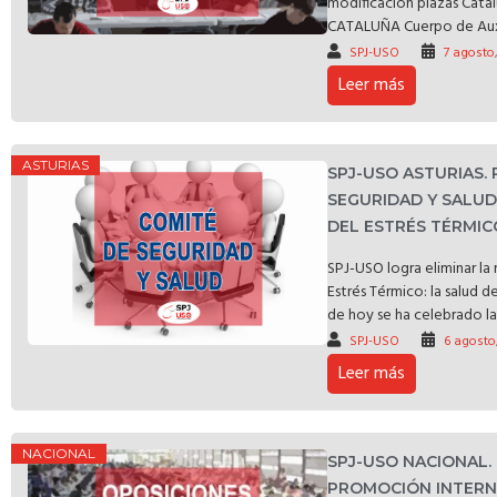
modificación plazas C
CATALUÑA Cuerpo de Auxili
SPJ-USO
7 agosto
Leer más
ASTURIAS
SPJ-USO ASTURIAS.
SEGURIDAD Y SALU
DEL ESTRÉS TÉRMIC
SPJ-USO logra eliminar l
Estrés Térmico: la salud d
de hoy se ha celebrado la 
SPJ-USO
6 agosto
Leer más
NACIONAL
SPJ-USO NACIONAL.
PROMOCIÓN INTERNA