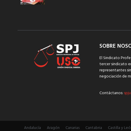
SOBRE NOS
El Sindicato Profe
tercer sindicato e
representantes sin
negociación de m
Contáctanos:
spju
Andalucía
Aragón
Canarias
Cantabria
Castilla y Leó