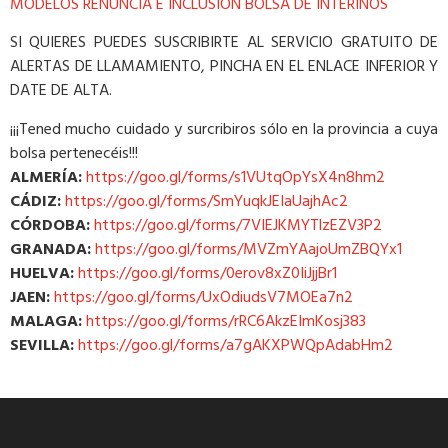
MODELOS RENUNCIA E INCLUSION BOLSA DE INTERINOS
SI QUIERES PUEDES SUSCRIBIRTE AL SERVICIO GRATUITO DE
ALERTAS DE LLAMAMIENTO, PINCHA EN EL ENLACE INFERIOR Y
DATE DE ALTA.
¡¡¡Tened mucho cuidado y surcribiros sólo en la provincia a cuya
bolsa pertenecéis!!!
ALMERÍA:
https://goo.gl/forms/s1VUtqOpYsX4n8hm2
CÁDIZ:
https://goo.gl/forms/SmYuqkJEIaUajhAc2
CÓRDOBA:
https://goo.gl/forms/7VIEJKMYTlzEZV3P2
GRANADA:
https://goo.gl/forms/MVZmYAajoUmZBQYx1
HUELVA:
https://goo.gl/forms/0erov8xZ0IiJjjBr1
JAEN:
https://goo.gl/forms/UxOdiudsV7MOEa7n2
MALAGA:
https://goo.gl/forms/rRC6AkzEImKosj383
SEVILLA:
https://goo.gl/forms/a7gAKXPWQpAdabHm2