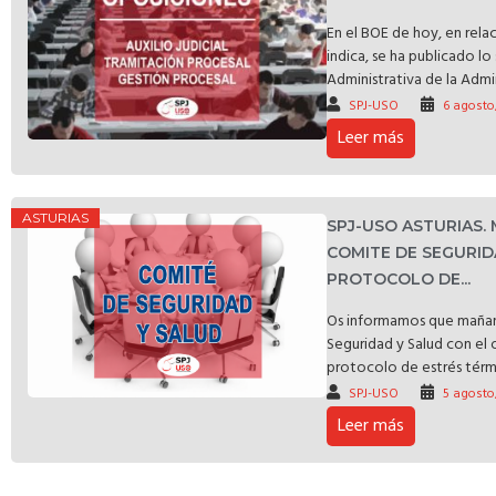
En el BOE de hoy, en rela
indica, se ha publicado l
Administrativa de la Admin
SPJ-USO
6 agosto
Leer más
ASTURIAS
SPJ-USO ASTURIAS.
COMITE DE SEGURID
PROTOCOLO DE...
Os informamos que mañan
Seguridad y Salud con el 
protocolo de estrés térmic
SPJ-USO
5 agosto
Leer más