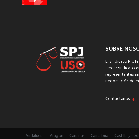
SOBRE NOS
El Sindicato Profe
tercer sindicato e
representantes sin
negociación de m
Contáctanos:
spju
Andalucía
Aragón
Canarias
Cantabria
Castilla y Leó