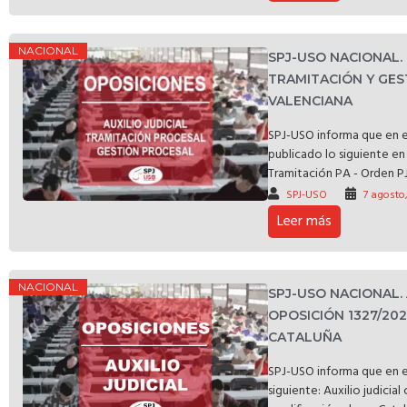
NACIONAL
SPJ-USO NACIONAL
TRAMITACIÓN Y GES
VALENCIANA
SPJ-USO informa que en e
publicado lo siguiente en 
Tramitación PA - Orden PJ
SPJ-USO
7 agosto
Leer más
NACIONAL
SPJ-USO NACIONAL.
OPOSICIÓN 1327/20
CATALUÑA
SPJ-USO informa que en e
siguiente: Auxilio judicia