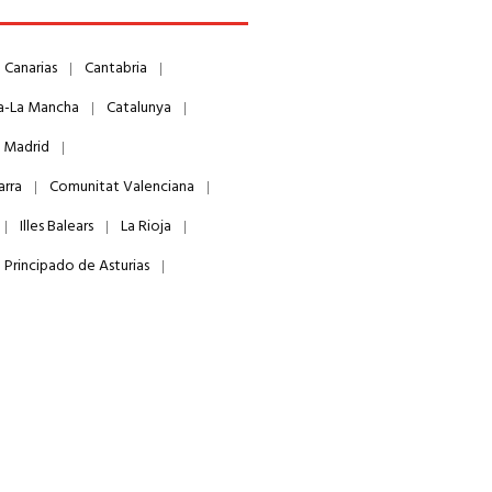
Canarias
Cantabria
la-La Mancha
Catalunya
 Madrid
arra
Comunitat Valenciana
Illes Balears
La Rioja
Principado de Asturias