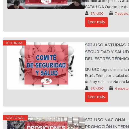
modificación plazas C
CATALUÑA Cuerpo de Auxili
SPJ-USO
7 agosto
Leer más
ASTURIAS
SPJ-USO ASTURIAS.
SEGURIDAD Y SALU
DEL ESTRÉS TÉRMIC
SPJ-USO logra eliminar l
Estrés Térmico: la salud d
de hoy se ha celebrado la 
SPJ-USO
6 agosto
Leer más
NACIONAL
SPJ-USO NACIONAL.
PROMOCIÓN INTERNA