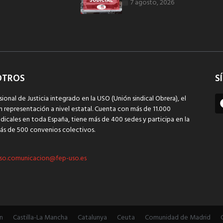
7 agosto, 2026
OTROS
S
sional de Justicia integrado en la USO (Unión sindical Obrera), el
n representación a nivel estatal. Cuenta con más de 11.000
dicales en toda España, tiene más de 400 sedes y participa en la
ás de 500 convenios colectivos.
so.comunicacion@fep-uso.es
n
Castilla-La Mancha
Catalunya
Ceuta
Comunidad de Madrid