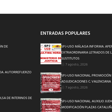
ENTRADAS POPULARES
ÓN DE
SPJ-USO MÁLAGA INFORMA. APE
EXTRAORDINARIA LETRADOS DE L
SUSTITUTOS
7 agosto, 2026
CIA. AUTORREFUERZO
SPJ-USO NACIONAL. PROMOCIÓN 
ADJUDICACIONES C. VALENCIANA
7 agosto, 2026
LSA DE INTERINOS DE
SPJ-USO NACIONAL. AUXILIO JUD
MODIFICACIÓN PLAZAS CATALUÑ