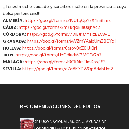
¡¡¡Tened mucho cuidado y surcribiros sólo en la provincia a cuya
bolsa pertenecéis!!!
ALMERÍA:
https://goo.gl/forms/s1VUtqOpYsX4n8hm2
CÁDIZ:
https://goo.gl/forms/SmYuqkJEIaUajhAc2
CÓRDOBA:
https://goo.gl/forms/7VIEJKMYTlzEZV3P2
GRANADA:
https://goo.gl/forms/MVZmYAajoUmZBQYx1
HUELVA:
https://goo.gl/forms/0erov8xZ0IiJjjBr1
JAEN:
https://goo.gl/forms/UxOdiudsV7MOEa7n2
MALAGA:
https://goo.gl/forms/rRC6AkzEImKosj383
SEVILLA:
https://goo.gl/forms/a7gAKXPWQpAdabHm2
RECOMENDACIONES DEL EDITOR
SPJ-USO NACIONAL. MUGEJU. AYUDAS DE
LOS PROGRAMAS DEL PLAN DE ATENCIÓN